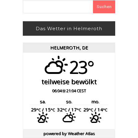
Suchen
nach:
Das Wetter in Helmeroth
HELMEROTH, DE
23°
teilweise bewölkt
06:04
21:04 CEST
sa.
so.
mo.
29
/ 15
32
/ 17
29
/ 14
°C
°C
°C
°C
°C
°C
powered by
Weather Atlas