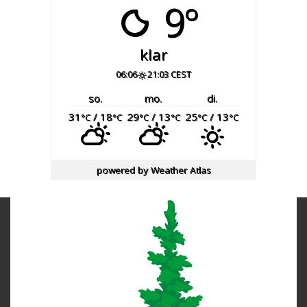
9°
klar
06:06
21:03 CEST
so.
mo.
di.
31
/ 18
29
/ 13
25
/ 13
°C
°C
°C
°C
°C
°C
powered by
Weather Atlas