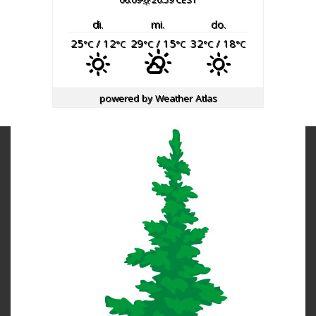
di.
mi.
do.
25
/ 12
29
/ 15
32
/ 18
°C
°C
°C
°C
°C
°C
powered by
Weather Atlas