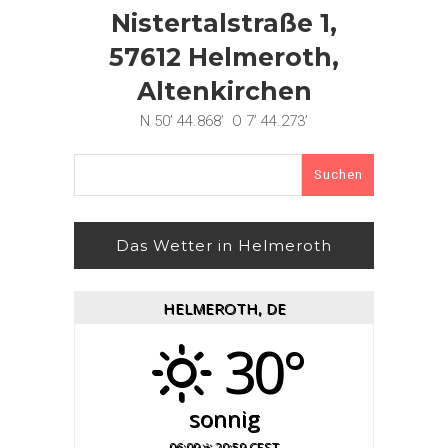
Nistertalstraße 1,
57612 Helmeroth,
Altenkirchen
N 50’ 44.868’ O 7’ 44.273’
Suchen
nach:
Das Wetter in Helmeroth
HELMEROTH, DE
30°
sonnig
06:09
20:59 CEST