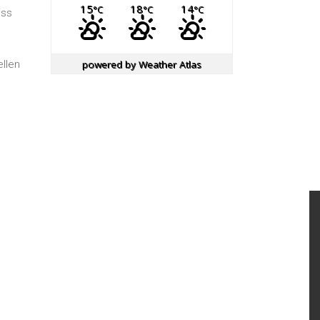
15
18
14
°C
°C
°C
iss
powered by
Weather Atlas
llen