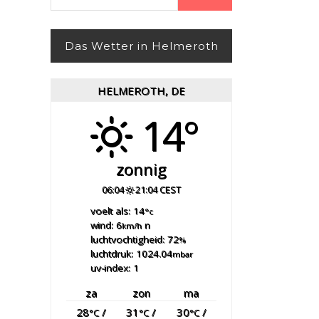
naar:
Das Wetter in Helmeroth
HELMEROTH, DE
14°
zonnig
06:04
21:04 CEST
voelt als: 14
°c
wind: 6
n
km/h
luchtvochtigheid: 72
%
luchtdruk: 1024.04
mbar
uv-index: 1
za
zon
ma
28
/
31
/
30
/
°C
°C
°C